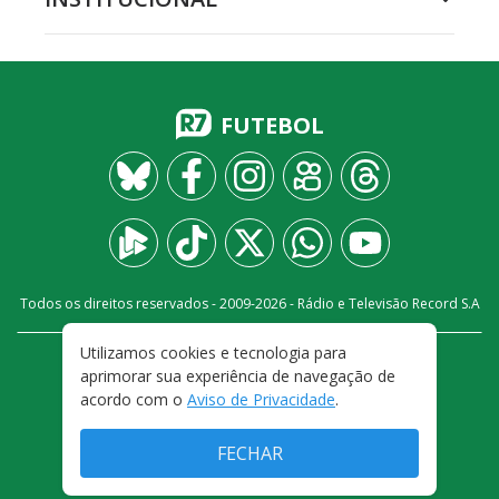
FUTEBOL
Todos os direitos reservados - 2009-
2026
- Rádio e Televisão Record S.A
Utilizamos cookies e tecnologia para
CARREIRA
FALE CONOSCO
PRIVACIDADE
aprimorar sua experiência de navegação de
TERMOS E CONDIÇÕES DE USO
acordo com o
Aviso de Privacidade
.
FECHAR