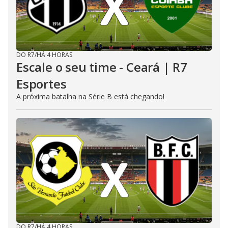
DO R7
/
HÁ 4 HORAS
Escale o seu time - Ceará | R7
Esportes
A próxima batalha na Série B está chegando!
DO R7
/
HÁ 4 HORAS