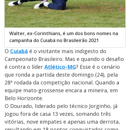
Walter, ex-Corinthians, é um dos bons nomes na
campanha do Cuiabá no Brasileirão 2021
O
Cuiabá
é o visitante mais indigesto do
Campeonato Brasileiro. Mas e quando o desafio
é contra o líder
Atlético-MG
? Esse é o cenário
que ronda a partida deste domingo (24), pela
28ª rodada da competição nacional. Quando a
equipe mato-grossense encara a mineira, em
Belo Horizonte.
O Dourado, liderado pelo técnico Jorginho, já
jogou fora de casa 13 vezes, somando três
vitórias, nove empates e apenas uma derrota,
resultando em 18 pontos conquistados como