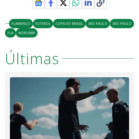
FLAMENGO
FUTEBOL
COPA DO BRASIL
SÃO PAULO
SAO PAULO
FLA
MORUMBI
Últimas