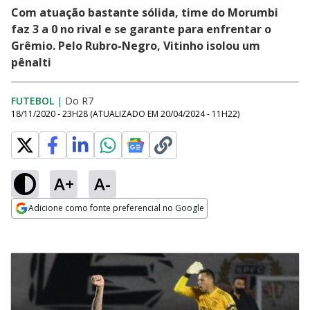
Com atuação bastante sólida, time do Morumbi
faz 3 a 0 no rival e se garante para enfrentar o
Grêmio. Pelo Rubro-Negro, Vitinho isolou um
pênalti
FUTEBOL
|
Do R7
18/11/2020 - 23H28
(ATUALIZADO EM
20/04/2024 - 11H22
)
A+
A-
Adicione como fonte preferencial no Google
Opens in new window