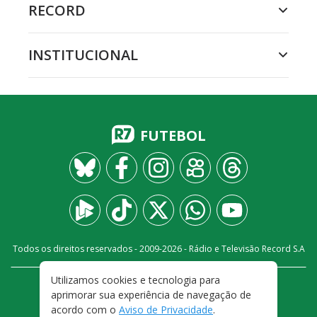
RECORD
INSTITUCIONAL
FUTEBOL
Todos os direitos reservados - 2009-
2026
- Rádio e Televisão Record S.A
Utilizamos cookies e tecnologia para
CARREIRA
FALE CONOSCO
PRIVACIDADE
aprimorar sua experiência de navegação de
TERMOS E CONDIÇÕES DE USO
acordo com o
Aviso de Privacidade
.