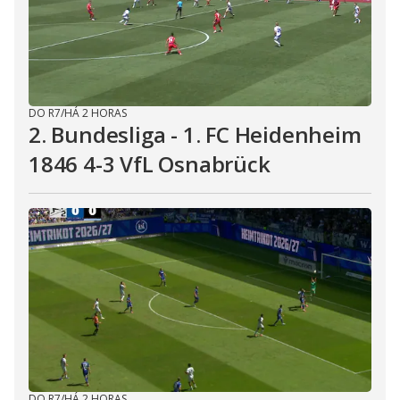
DO R7
/
HÁ 2 HORAS
2. Bundesliga - 1. FC Heidenheim
1846 4-3 VfL Osnabrück
DO R7
/
HÁ 2 HORAS