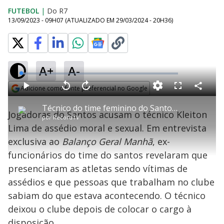
FUTEBOL
|
Do R7
13/09/2023 - 09H07
(ATUALIZADO EM
29/03/2024 - 20H36
)
A+
A-
L
o
a
Adicione como fonte preferencial no Google
d
C
P
V
A
P
F
e
o
l
o
v
u
Opens in new window
d
m
a
l
a
l
:
Técnico do time feminino do Santos deixa cargo após acusações de assédio
p
y
t
n
l
3
Jogadoras do Santos acusam o técnico Kleiton
a
a
ç
s
.
por
RecordTV
r
r
a
c
0
t
1
r
l
r
7
Lima de assédio moral e sexual. Em entrevista
i
0
1
e
%
l
s
0
e
h
exclusiva ao
Balanço Geral Manhã
e
s
, ex-
n
a
g
e
r
u
g
funcionários do time do santos revelaram que
n
u
a
d
n
o
d
presenciaram as atletas sendo vítimas de
s
o
s
assédios e que pessoas que trabalham no clube
y
sabiam do que estava acontecendo. O técnico
deixou o clube depois de colocar o cargo à
M
u
d
disposição.