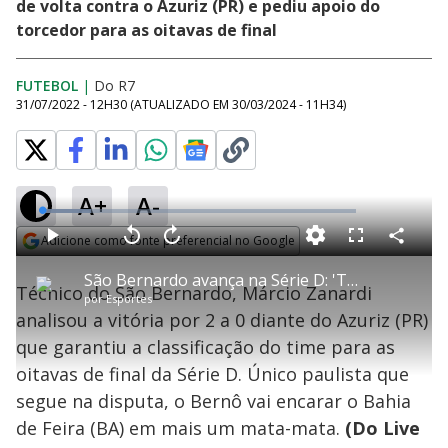
de volta contra o Azuriz (PR) e pediu apoio do
torcedor para as oitavas de final
FUTEBOL
|
Do R7
31/07/2022 - 12H30
(ATUALIZADO EM
30/03/2024 - 11H34
)
A+
A-
L
o
a
Adicione como fonte preferencial no Google
d
C
P
V
A
P
F
e
o
l
o
v
u
Opens in new window
d
m
a
l
a
l
:
São Bernardo avança na Série D: 'Tudo dentro do planejado', diz técnico após classificação
p
y
t
n
l
1
Técnico do São Bernardo, Márcio Zanardi
a
a
ç
s
5
por
Esportes
r
r
a
c
.
t
1
r
l
r
6
analisou a vitória por 2 a 0 diante do Azuriz (PR)
i
0
1
e
2
l
s
0
e
%
h
que garantiu a classificação do time para as
e
s
n
a
g
e
r
u
g
oitavas de final da Série D. Único paulista que
n
u
a
d
n
o
d
segue na disputa, o Bernô vai encarar o Bahia
s
o
s
de Feira (BA) em mais um mata-mata.
(Do Live