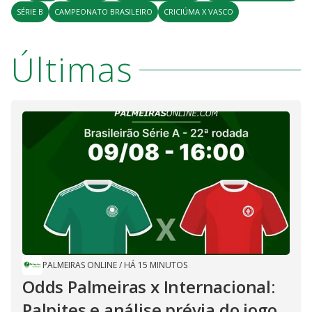
V
u
d
SÉRIE B
CAMPEONATO BRASILEIRO
CRICIÚMA X VASCO
o
i
Últimas
d
e
o
PALMEIRAS ONLINE
/
HÁ 15 MINUTOS
Odds Palmeiras x Internacional:
Palpites e análise prévia do jogo