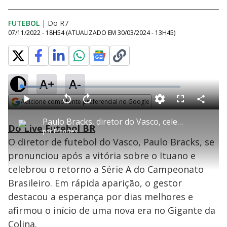
FUTEBOL
|
Do R7
07/11/2022 - 18H54
(ATUALIZADO EM
30/03/2024 - 13H45
)
A+
A-
L
o
a
Adicione como fonte preferencial no Google
d
C
P
V
A
P
F
e
o
l
o
v
u
Opens in new window
d
m
a
l
a
l
:
Paulo Bracks, diretor do Vasco, celebra acesso: 'Alívio e esperança'
p
y
t
n
l
1
Do Live Futebol BR
a
a
ç
s
2
por
Esportes
r
r
a
c
.
t
1
r
l
r
1
O diretor de futebol do Vasco, Paulo Bracks, se
i
0
1
e
3
l
s
0
e
%
h
pronunciou após a vitória sobre o Ituano e
e
s
n
a
g
e
r
u
g
celebrou o retorno a Série A do Campeonato
n
u
a
d
n
o
d
Brasileiro. Em rápida aparição, o gestor
s
o
s
destacou a esperança por dias melhores e
y
afirmou o início de uma nova era no Gigante da
Colina.
M