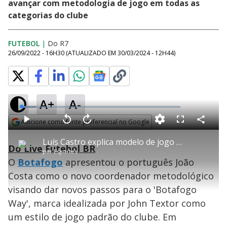
avançar com metodologia de jogo em todas as
categorias do clube
FUTEBOL
|
Do R7
26/09/2022 - 16H30
(ATUALIZADO EM
30/03/2024 - 12H44
)
A+
A-
L
o
a
Adicione como fonte preferencial no Google
d
C
P
V
A
P
F
e
o
l
o
v
u
Opens in new window
d
m
a
l
a
l
:
Luís Castro explica modelo de jogo integrado do Botafogo: 'Deixar uma marca'
p
y
t
n
l
9
Do Live Futebol BR
a
a
ç
s
.
por
Esportes
r
r
a
c
0
t
1
r
l
r
8
O
Botafogo
apresentou o português João
i
0
1
e
%
l
s
0
e
h
Costa como o novo coordenador metodológico
e
s
n
a
g
e
r
u
g
visando dar novos passos para o 'Botafogo
n
u
a
d
n
o
d
Way', marca idealizada por John Textor como
s
o
s
um estilo de jogo padrão do clube. Em