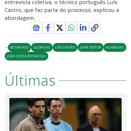
y
entrevista coletiva, o técnico português Luís
Castro, que faz parte do processo, explicou a
M
V
u
d
abordagem.
o
i
BOTAFOGO
GLORIOSO
LUÍS CASTRO
JOHN TEXTOR
ALVINEGRO
d
JOÃO COSTA BOTAFOGO
e
Últimas
o