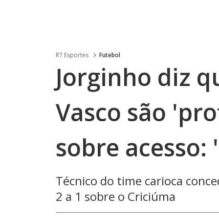
R7 Esportes
Futebol
Jorginho diz q
Vasco são 'pro
sobre acesso: 
Técnico do time carioca conced
2 a 1 sobre o Criciúma