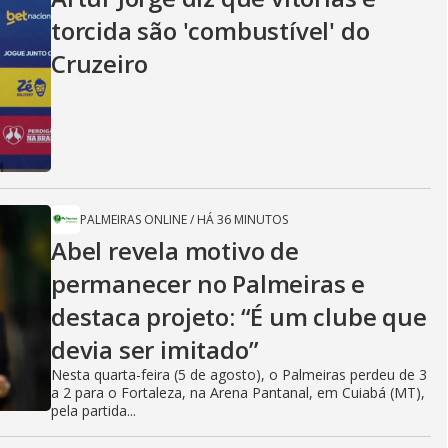
V
torcida são 'combustível' do
Cruzeiro
i
d
PALMEIRAS ONLINE
/
HÁ 36 MINUTOS
Abel revela motivo de
e
permanecer no Palmeiras e
destaca projeto: “É um clube que
o
devia ser imitado”
Nesta quarta-feira (5 de agosto), o Palmeiras perdeu de 3
a 2 para o Fortaleza, na Arena Pantanal, em Cuiabá (MT),
pela partida...