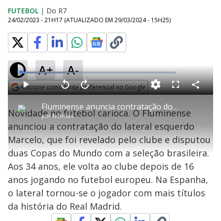
FUTEBOL
|
Do R7
24/02/2023 - 21H17
(ATUALIZADO EM
29/03/2024 - 15H25
)
A+
A-
L
o
a
Adicione como fonte preferencial no Google
d
C
P
V
A
P
F
e
o
l
o
v
u
Opens in new window
d
m
a
l
a
l
:
Fluminense anuncia contratação do lateral-esquerdo Marcelo
p
y
t
n
l
3
Novidade no futebol carioca. O Fluminense
a
a
ç
s
1
por
Notícias
r
r
a
c
.
t
1
r
l
r
4
anunciou a contratação do lateral esquerdo
i
0
1
e
9
l
s
0
e
%
h
Marcelo, que foi revelado pelo clube e disputou
e
s
n
a
g
e
r
u
g
duas Copas do Mundo com a seleção brasileira.
n
u
a
d
n
o
d
Aos 34 anos, ele volta ao clube depois de 16
s
o
s
anos jogando no futebol europeu. Na Espanha,
y
o lateral tornou-se o jogador com mais títulos
da história do Real Madrid.
M
u
d