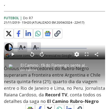
.
FUTEBOL
|
Do R7
21/11/2019 - 15H20
(ATUALIZADO EM
20/04/2024 - 22H17
)
A+
A-
L
o
a
Adicione como fonte preferencial no Google
d
C
P
V
A
P
F
e
o
l
o
v
u
Opens in new window
d
m
a
l
a
l
:
El Camino : fã do Flamengo sente altitude, cai e leva pontos no rosto
p
y
t
n
l
1
Ônibus com torcedores do Rubro-Negro
a
a
ç
s
4
por
Esportes
r
r
a
c
.
t
1
r
l
r
9
superaram a fronteira entre Argentina e Chile
i
0
1
e
5
l
s
0
e
%
h
nesta quinta-feira (21), quarto dia da viagem
e
s
n
a
g
e
r
u
g
entre o Rio de Janeiro e Lima, no Peru. Jornalista
n
u
a
d
n
o
d
Raiana Cardoso, da
Record TV
, conta todos os
s
o
s
detalhes da saga no
El Camino Rubro-Negro