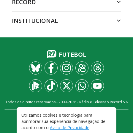
RECORD
INSTITUCIONAL
FUTEBOL
Todos os direitos reservados - 2009-
2026
- Rádio e Televisão Record S.A
Utilizamos cookies e tecnologia para
CARREIRA
FALE CONOSCO
PRIVACIDADE
aprimorar sua experiência de navegação de
TERMOS E CONDIÇÕES DE USO
acordo com o
Aviso de Privacidade
.