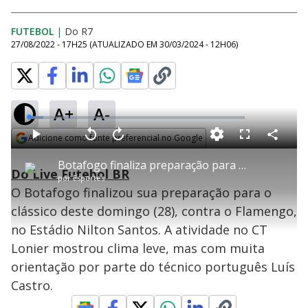
FUTEBOL
|
Do R7
27/08/2022 - 17H25
(ATUALIZADO EM
30/03/2024 - 12H06
)
A+
A-
L
o
a
Adicione como fonte preferencial no Google
d
C
P
V
A
P
F
e
o
l
o
v
u
Opens in new window
d
m
a
l
a
l
:
Botafogo finaliza preparação para clássico com o Flamengo
p
y
t
n
l
6
Do Live Futebol BR
a
a
ç
s
.
por
Esportes
r
r
a
c
7
t
1
r
l
r
6
O Botafogo finalizou sua preparação para o
i
0
1
e
%
l
s
0
e
h
clássico deste domingo (28), contra o Flamengo,
e
s
n
a
g
e
r
u
g
no Estádio Nilton Santos. A atividade no CT
n
u
a
d
n
o
d
Lonier mostrou clima leve, mas com muita
s
o
s
orientação por parte do técnico português Luís
y
Castro.
M