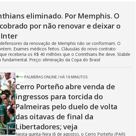
V
nthians eliminado. Por Memphis. O
cobrado por não renovar e deixar o
i
Inter
 Os defensores da renovação de Memphis não se conformam. O
ontem. Exames médicos feitos. Cláusulas do novo contrato
d
a que receberia os R$ 40 milhões que o Corinthians lhe deve. Stabile
a fundamental. Preço: eliminação da Copa do Brasil
e
PALMEIRAS ONLINE
/
HÁ 16 MINUTOS
Cerro Porteño abre venda de
ingressos para torcida do
o
Palmeiras pelo duelo de volta
das oitavas de final da
Libertadores; veja
Nesta quinta-feira (6 de agosto), o Cerro Porteño (PAR)