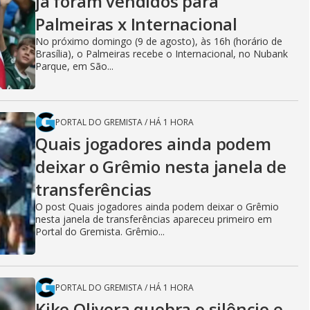
já foram vendidos para
Palmeiras x Internacional
No próximo domingo (9 de agosto), às 16h (horário de
Brasília), o Palmeiras recebe o Internacional, no Nubank
Parque, em São...
PORTAL DO GREMISTA
/
HÁ 1 HORA
Quais jogadores ainda podem
deixar o Grêmio nesta janela de
transferências
O post Quais jogadores ainda podem deixar o Grêmio
nesta janela de transferências apareceu primeiro em
Portal do Gremista. Grêmio...
PORTAL DO GREMISTA
/
HÁ 1 HORA
Kike Olivera quebra o silêncio e