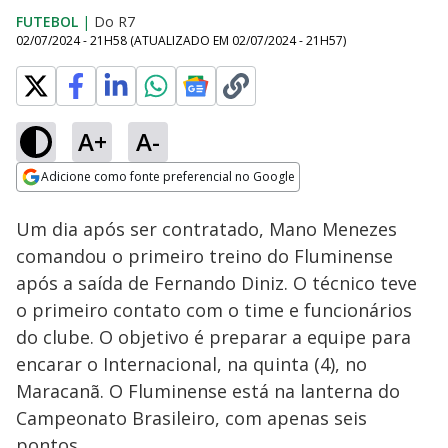
FUTEBOL
|
Do R7
02/07/2024 - 21H58
(ATUALIZADO EM
02/07/2024 - 21H57
)
A+
A-
Loaded
:
100.00%
Adicione como fonte preferencial no Google
Subtitles
Ativar
Som
Opens in new window
Um dia após ser contratado, Mano Menezes
comandou o primeiro treino do Fluminense
após a saída de Fernando Diniz. O técnico teve
o primeiro contato com o time e funcionários
do clube. O objetivo é preparar a equipe para
encarar o Internacional, na quinta (4), no
Maracanã. O Fluminense está na lanterna do
Campeonato Brasileiro, com apenas seis
pontos.