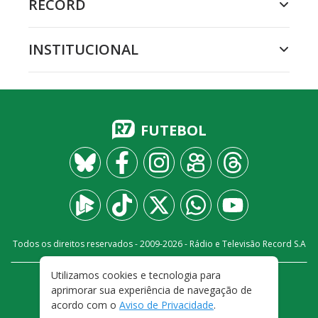
RECORD
INSTITUCIONAL
FUTEBOL
Todos os direitos reservados - 2009-
2026
- Rádio e Televisão Record S.A
Utilizamos cookies e tecnologia para
CARREIRA
FALE CONOSCO
PRIVACIDADE
aprimorar sua experiência de navegação de
TERMOS E CONDIÇÕES DE USO
acordo com o
Aviso de Privacidade
.