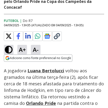
pelo Orlando Pride na Copa dos Campeões da
Concacaf
FUTEBOL
|
Do R7
04/09/2025 - 13H35
(ATUALIZADO EM
04/09/2025 - 13H35
)
A+
A-
Loaded
:
30.90%
Adicione como fonte preferencial no Google
Subtitles
Ativar
Som
Opens in new window
A jogadora
Luana Bertolucci
voltou aos
gramados na última terça-feira (2), após ficar
cerca de 18 meses afastada para tratamento do
linfoma de Hodgkin, em tipo raro de câncer do
sistema linfático. Ela retornou vestindo a
camisa do
Orlando Pride
na partida contra o