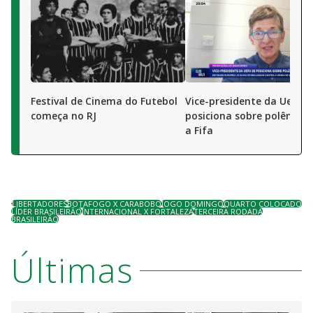
Festival de Cinema do Futebol
Vice-presidente da Uefa s
começa no RJ
posiciona sobre polêmica
a Fifa
LIBERTADORES
BOTAFOGO X CARABOBO
JOGO DOMINGO
QUARTO COLOCADO
LÍDER BRASILEIRÃO
INTERNACIONAL X FORTALEZA
TERCEIRA RODADA
BRASILEIRÃO
Últimas