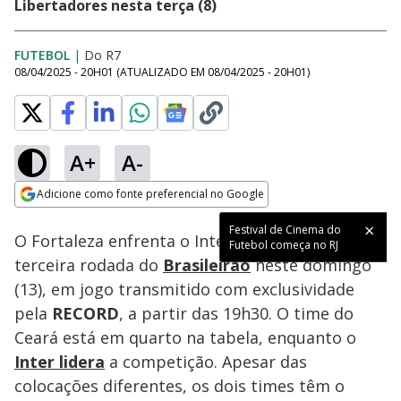
Libertadores nesta terça (8)
FUTEBOL
|
Do R7
08/04/2025 - 20H01
(ATUALIZADO EM
08/04/2025 - 20H01
)
A+
A-
Loaded
:
22.90%
Adicione como fonte preferencial no Google
Ativar
Som
Opens in new window
Festival de Cinema do
O Fortaleza enfrenta o Internacional pela
Futebol começa no RJ
terceira rodada do
Brasileirão
neste domingo
(13), em jogo transmitido com exclusividade
pela
RECORD
, a partir das 19h30. O time do
Ceará está em quarto na tabela, enquanto o
Inter lidera
a competição. Apesar das
colocações diferentes, os dois times têm o