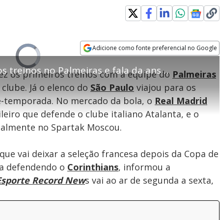
Adicione como fonte preferencial no Google
Velocidade
Video
Opens in new window
Player
Facundo Torres faz primeiros treinos no Palmeiras e fala da ansiedade para estrear no clube
is
ez os primeiros treinos com a equipe do
Palmeiras
loading.
 clube. Já o elenco do
São Paulo
viajou para os
ré-temporada. No mercado da bola, o
Real Madrid
leiro que defende o clube italiano Atalanta, e o
tualmente no Spartak Moscou.
ue vai deixar a seleção francesa depois da Copa de
ria defendendo o
Corinthians
, informou a
Esporte Record New
s vai ao ar de segunda a sexta,