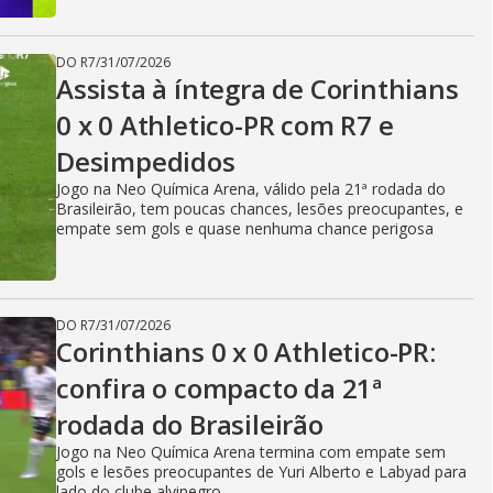
DO R7
/
31/07/2026
Assista à íntegra de Corinthians
0 x 0 Athletico-PR com R7 e
Desimpedidos
Jogo na Neo Química Arena, válido pela 21ª rodada do
Brasileirão, tem poucas chances, lesões preocupantes, e
empate sem gols e quase nenhuma chance perigosa
DO R7
/
31/07/2026
Corinthians 0 x 0 Athletico-PR:
confira o compacto da 21ª
rodada do Brasileirão
Jogo na Neo Química Arena termina com empate sem
gols e lesões preocupantes de Yuri Alberto e Labyad para
lado do clube alvinegro