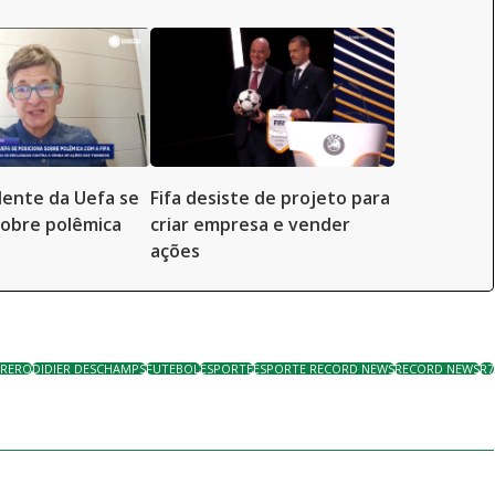
dente da Uefa se
Fifa desiste de projeto para
sobre polêmica
criar empresa e vender
ações
RRERO
DIDIER DESCHAMPS
FUTEBOL
ESPORTE
ESPORTE RECORD NEWS
RECORD NEWS
R7