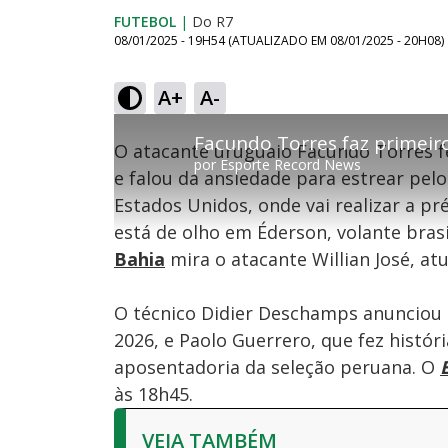
FUTEBOL
|
Do R7
08/01/2025 - 19H54
(ATUALIZADO EM
08/01/2025 - 20H08
)
Loaded
:
0%
A+
A-
Ativar
Som
O atacante uruguaio Facundo Torres f
por
Esporte Record News
e falou da ansiedade para estrear pelo
Estados Unidos, onde vai realizar a p
está de olho em Éderson, volante brasi
Bahia
mira o atacante Willian José, a
O técnico Didier Deschamps anunciou q
2026, e Paolo Guerrero, que fez histó
aposentadoria da seleção peruana. O
às 18h45.
VEJA TAMBÉM