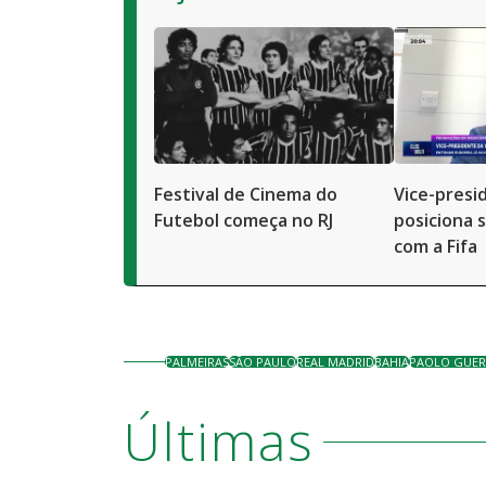
Festival de Cinema do
Vice-presi
Futebol começa no RJ
posiciona 
com a Fifa
PALMEIRAS
SÃO PAULO
REAL MADRID
BAHIA
PAOLO GUE
Últimas