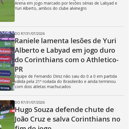
Arena em jogo marcado por lesões sérias de Labyad e
Yuri Alberto, ambos do clube alvinegro
DO R7
/
31/07/2026
Raniele lamenta lesões de Yuri
Alberto e Labyad em jogo duro
do Corinthians com o Athletico-
PR
Equipe de Fernando Diniz não saiu do 0 a 0 em partida
válida pela 21ª rodada do Brasileirão e ainda terminou
com dois atletas machucados
DO R7
/
31/07/2026
Hugo Souza defende chute de
João Cruz e salva Corinthians no
fim do jogo