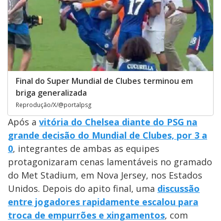
Final do Super Mundial de Clubes terminou em
briga generalizada
Reprodução/X/@portalpsg
Após a
vitória do Chelsea diante do PSG na
grande decisão do Mundial de Clubes, por 3 a
0
, integrantes de ambas as equipes
protagonizaram cenas lamentáveis no gramado
do Met Stadium, em Nova Jersey, nos Estados
Unidos. Depois do apito final, uma
discussão
entre jogadores rapidamente escalou para
troca de empurrões e xingamentos
, com