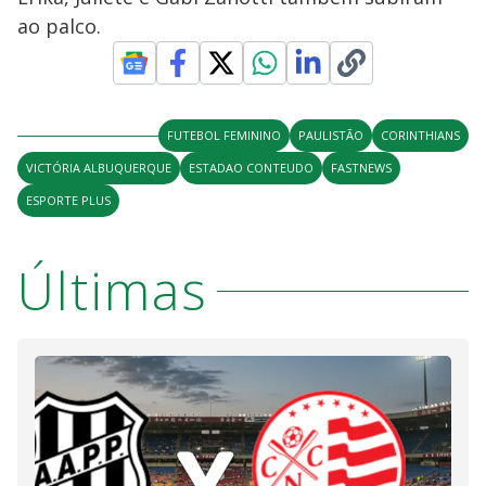
ao palco.
FUTEBOL FEMININO
PAULISTÃO
CORINTHIANS
VICTÓRIA ALBUQUERQUE
ESTADAO CONTEUDO
FASTNEWS
ESPORTE PLUS
Últimas