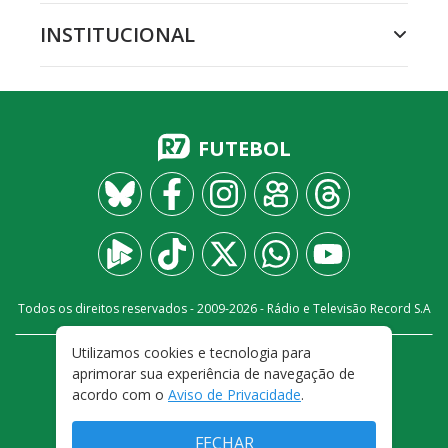
INSTITUCIONAL
FUTEBOL
Todos os direitos reservados - 2009-
2026
- Rádio e Televisão Record S.A
Utilizamos cookies e tecnologia para
CARREIRA
FALE CONOSCO
PRIVACIDADE
aprimorar sua experiência de navegação de
TERMOS E CONDIÇÕES DE USO
acordo com o
Aviso de Privacidade
.
FECHAR