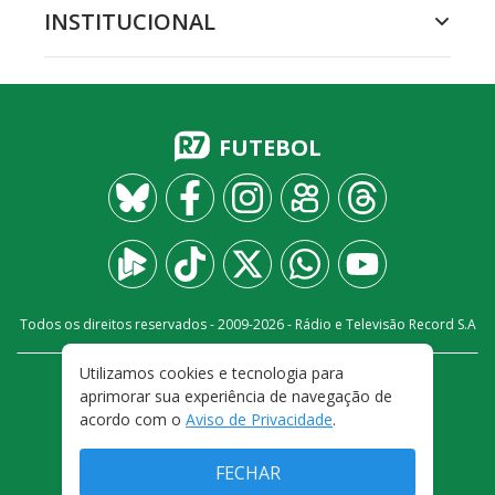
INSTITUCIONAL
FUTEBOL
Todos os direitos reservados - 2009-
2026
- Rádio e Televisão Record S.A
Utilizamos cookies e tecnologia para
CARREIRA
FALE CONOSCO
PRIVACIDADE
aprimorar sua experiência de navegação de
TERMOS E CONDIÇÕES DE USO
acordo com o
Aviso de Privacidade
.
FECHAR