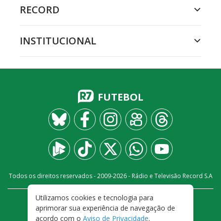
RECORD
INSTITUCIONAL
FUTEBOL
Todos os direitos reservados - 2009-
2026
- Rádio e Televisão Record S.A
Utilizamos cookies e tecnologia para
CARREIRA
FALE CONOSCO
PRIVACIDADE
aprimorar sua experiência de navegação de
TERMOS E CONDIÇÕES DE USO
acordo com o
Aviso de Privacidade
.