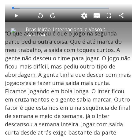
L
o
a
S
d
u
C
P
V
A
P
F
e
b
o
l
o
v
u
d
t
m
a
l
a
l
:
Brasileirão: Internacional e Vasco têm partida movimentada neste domingo (27), mas empatam em 1 a 1
i
p
y
t
n
l
6
“O que aconteceu é que o jogo na segunda
t
a
a
ç
s
.
por
Futebol
l
r
r
a
c
9
e
t
1
r
l
r
4
parte pediu outra coisa. Que é até marca do
s
i
0
1
e
%
l
s
0
e
h
meu trabalho, a saída com toques curtos. A
e
s
n
a
g
e
r
u
g
gente não desceu o time para jogar. O jogo não
n
u
a
d
n
o
d
ficou mais difícil, mas pediu outro tipo de
s
o
s
abordagem. A gente tinha que descer com mais
y
jogadores e fazer uma saída mais curta.
Ficamos jogando em bola longa. O Inter ficou
M
V
u
d
em cruzamentos e a gente sabia marcar. Outro
o
fator é que estamos em uma sequência de final
i
de semana e meio de semana, já o Inter
descansou a semana inteira. Jogar com saída
curta desde atrás exige bastante da parte