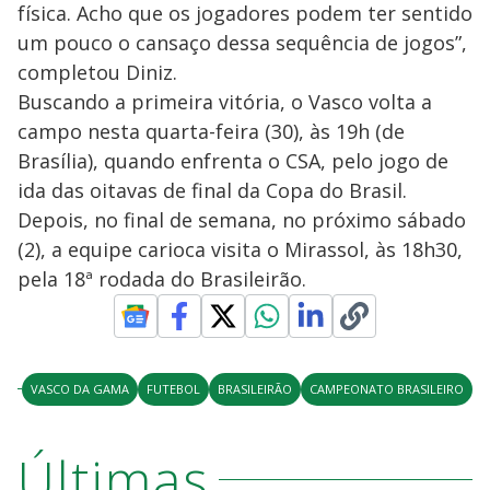
d
física. Acho que os jogadores podem ter sentido
um pouco o cansaço dessa sequência de jogos”,
e
completou Diniz.
Buscando a primeira vitória, o Vasco volta a
o
campo nesta quarta-feira (30), às 19h (de
Brasília), quando enfrenta o CSA, pelo jogo de
ida das oitavas de final da Copa do Brasil.
Depois, no final de semana, no próximo sábado
(2), a equipe carioca visita o Mirassol, às 18h30,
pela 18ª rodada do Brasileirão.
VASCO DA GAMA
FUTEBOL
BRASILEIRÃO
CAMPEONATO BRASILEIRO
Últimas