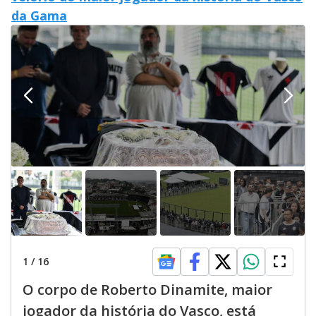
da Gama
1
/
16
O corpo de Roberto Dinamite, maior
jogador da história do Vasco, está