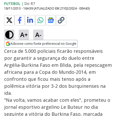
FUTEBOL
|
Do R7
18/11/2013 - 16H39
(ATUALIZADO EM
27/02/2024 - 00H43
)
A+
A-
Adicione como fonte preferencial no Google
Opens in new window
Cerca de 5.000 policiais ficarão responsáveis
por garantir a segurança do duelo entre
Argélia-Burkina Faso em Blida, pela repescagem
africana para a Copa do Mundo-2014, em
confronto que ficou mais tenso após a
polêmica vitória por 3-2 dos burquinenses na
ida.
"Na volta, vamos acabar com eles", prometeu o
jornal esportivo argelino Le Buteur no dia
seguinte a vitória do Burkina Faso, marcada