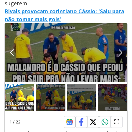
sugerem.
Rivais provocam corintiano Cássio: 'Saiu para
não tomar mais gols'
1
/
22