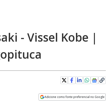
ki - Vissel Kobe |
gopituca
Adicione como fonte preferencial no Google
Opens in new window