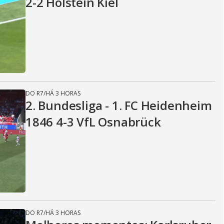
2-2 Holstein Kiel
DO R7
/
HÁ 3 HORAS
2. Bundesliga - 1. FC Heidenheim
1846 4-3 VfL Osnabrück
DO R7
/
HÁ 3 HORAS