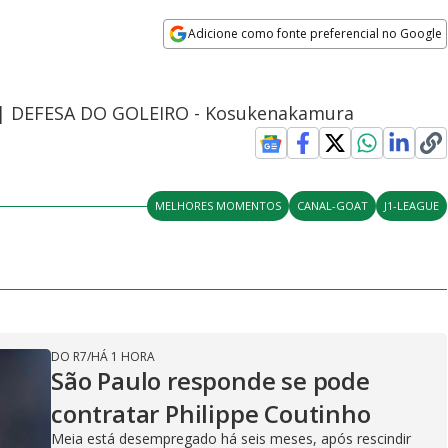
Adicione como fonte preferencial no Google
Opens in new window
 0 | DEFESA DO GOLEIRO - Kosukenakamura
MELHORES MOMENTOS
CANAL-GOAT
J1-LEAGUE
DO R7
/
HÁ 1 HORA
São Paulo responde se pode
contratar Philippe Coutinho
Meia está desempregado há seis meses, após rescindir