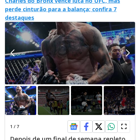
Charles do Bronx vence luta no UFC, mas
perde cinturão para a balança; confira 7
destaques
1
/
7
Depois de um final de semana repleto