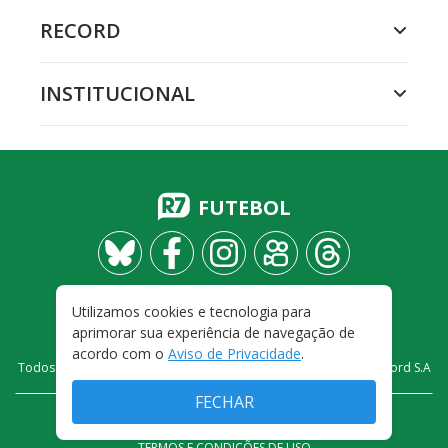
RECORD
INSTITUCIONAL
FUTEBOL
Utilizamos cookies e tecnologia para
aprimorar sua experiência de navegação de
acordo com o
Aviso de Privacidade
.
Todos os direitos reservados - 2009-
2026
- Rádio e Televisão Record S.A
FECHAR
CARREIRA
FALE CONOSCO
PRIVACIDADE
TERMOS E CONDIÇÕES DE USO