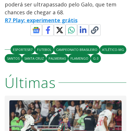
poderá ser ultrapassado pelo Galo, que tem
chances de chegar a 68.
R7 Play: experimente grátis
ESPORTESR7
FUTEBOL
CAMPEONATO BRASILEIRO
ATLÉTICO-MG
SANTOS
SANTA CRUZ
PALMEIRAS
FLAMENGO
G-3
Últimas