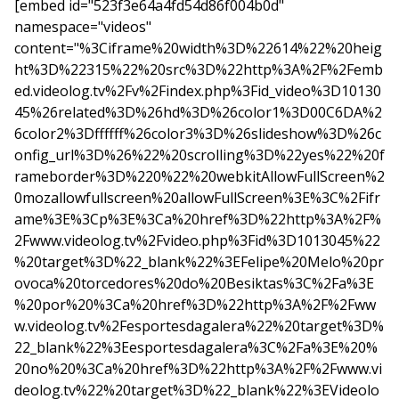
[embed id="523f3e64a4fd54d86f004b0d"
namespace="videos"
content="%3Ciframe%20width%3D%22614%22%20heig
ht%3D%22315%22%20src%3D%22http%3A%2F%2Femb
ed.videolog.tv%2Fv%2Findex.php%3Fid_video%3D10130
45%26related%3D%26hd%3D%26color1%3D00C6DA%2
6color2%3Dffffff%26color3%3D%26slideshow%3D%26c
onfig_url%3D%26%22%20scrolling%3D%22yes%22%20f
rameborder%3D%220%22%20webkitAllowFullScreen%2
0mozallowfullscreen%20allowFullScreen%3E%3C%2Fifr
ame%3E%3Cp%3E%3Ca%20href%3D%22http%3A%2F%
2Fwww.videolog.tv%2Fvideo.php%3Fid%3D1013045%22
%20target%3D%22_blank%22%3EFelipe%20Melo%20pr
ovoca%20torcedores%20do%20Besiktas%3C%2Fa%3E
%20por%20%3Ca%20href%3D%22http%3A%2F%2Fww
w.videolog.tv%2Fesportesdagalera%22%20target%3D%
22_blank%22%3Eesportesdagalera%3C%2Fa%3E%20%
20no%20%3Ca%20href%3D%22http%3A%2F%2Fwww.vi
deolog.tv%22%20target%3D%22_blank%22%3EVideolo