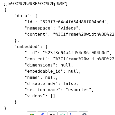
g.tv%3C%2Fa%3E.%3C%2Fp%3E"]
{

    "data": {

        "id": "523f3e64a4fd54d86f004b0d",

        "namespace": "videos",

        "content": "%3Ciframe%20width%3D%22
    },

    "embedded": {

        "_id": "523f3e64a4fd54d86f004b0d",

        "content": "%3Ciframe%20width%3D%22
        "dimensions": null,

        "embeddable_id": null,

        "name": null,

        "disable_adv": false,

        "section_name": "esportes",

        "videos": []

    }

}