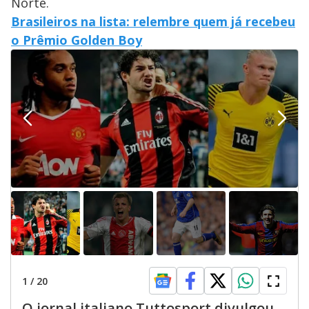
Norte.
Brasileiros na lista: relembre quem já recebeu
o Prêmio Golden Boy
1
/
20
O jornal italiano Tuttosport divulgou,