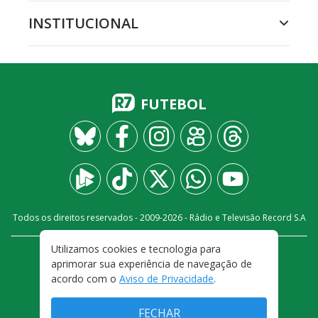
INSTITUCIONAL
FUTEBOL
Todos os direitos reservados - 2009-
2026
- Rádio e Televisão Record S.A
Utilizamos cookies e tecnologia para
CARREIRA
FALE CONOSCO
PRIVACIDADE
aprimorar sua experiência de navegação de
TERMOS E CONDIÇÕES DE USO
acordo com o
Aviso de Privacidade
.
FECHAR