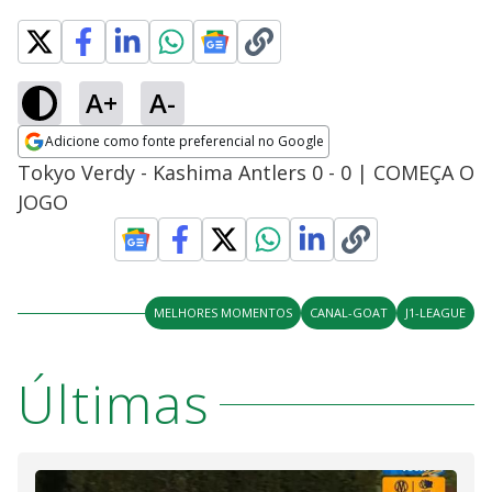
A+
A-
Adicione como fonte preferencial no Google
Opens in new window
Tokyo Verdy - Kashima Antlers 0 - 0 | COMEÇA O
JOGO
MELHORES MOMENTOS
CANAL-GOAT
J1-LEAGUE
Últimas