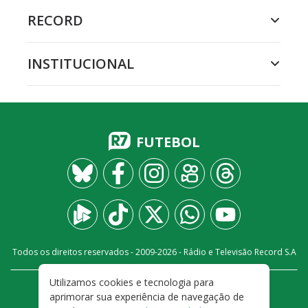
RECORD
INSTITUCIONAL
FUTEBOL
Todos os direitos reservados - 2009-
2026
- Rádio e Televisão Record S.A
Utilizamos cookies e tecnologia para
CARREIRA
FALE CONOSCO
PRIVACIDADE
aprimorar sua experiência de navegação de
TERMOS E CONDIÇÕES DE USO