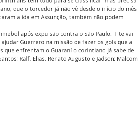
orinthians tem tudo para se classificar, mas precisa
no, que o torcedor já não vê desde o início do mês
marcaram a ida em Assunção, também não podem
mebol após expulsão contra o São Paulo, Tite vai
ajudar Guerrero na missão de fazer os gols que a
es que enfrentam o Guaraní o corintiano já sabe de
o Santos; Ralf, Elias, Renato Augusto e Jadson; Malcom