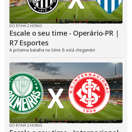
DO R7
/
HÁ 2 HORAS
Escale o seu time - Operário-PR |
R7 Esportes
A próxima batalha na Série B está chegando!
DO R7
/
HÁ 2 HORAS