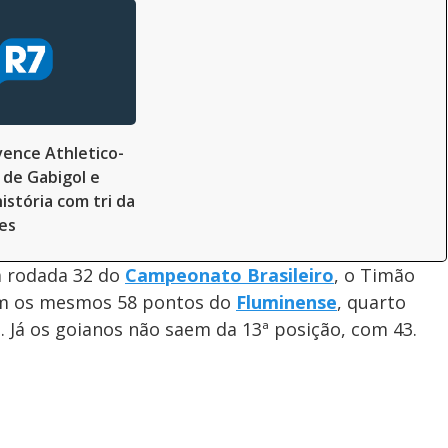
ence Athletico-
 de Gabigol e
istória com tri da
es
a rodada 32 do
Campeonato Brasileiro
, o Timão
com os mesmos 58 pontos do
Fluminense
, quarto
. Já os goianos não saem da 13ª posição, com 43.