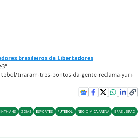
dores brasileiros da Libertadores
e3"
utebol/tiraram-tres-pontos-da-gente-reclama-yuri-
INTHIANS
GOIAS
ESPORTES
FUTEBOL
NEO QÍMICA ARENA
BRASILEIRÃO