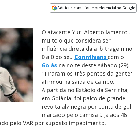
Adicione como fonte preferencial no Google
Opens in new window
O atacante Yuri Alberto lamentou
muito o que considera ser
influência direta da arbitragem no
0 a 0 do seu
Corinthians
com o
Goiás
na noite deste sábado (29).
"Tiraram os três pontos da gente",
afirmou na saída de campo.
A partida no Estádio da Serrinha,
em Goiânia, foi palco de grande
revolta alvinegra por conta de gol
marcado pelo camisa 9 já aos 46
ado pelo VAR por suposto impedimento.