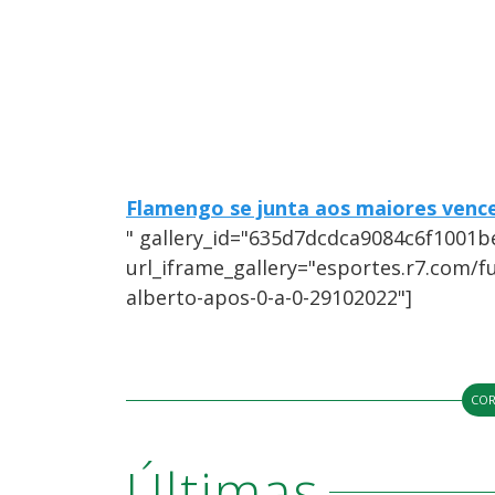
Flamengo se junta aos maiores vence
" gallery_id="635d7dcdca9084c6f1001b
url_iframe_gallery="esportes.r7.com/f
alberto-apos-0-a-0-29102022"]
COR
Últimas