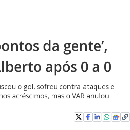
pontos da gente’,
lberto após 0 a 0
uscou o gol, sofreu contra-ataques e
 nos acréscimos, mas o VAR anulou