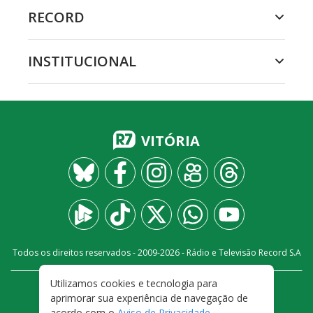
RECORD
INSTITUCIONAL
VITÓRIA
Todos os direitos reservados - 2009-
2026
- Rádio e Televisão Record S.A
Utilizamos cookies e tecnologia para
CARREIRA
FALE CONOSCO
PRIVACIDADE
aprimorar sua experiência de navegação de
TERMOS E CONDIÇÕES DE USO
acordo com o
Aviso de Privacidade
.