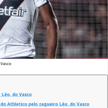
 Vasco
r Léo, do Vasco
o Athletico pelo zagueiro Léo, do Vasco