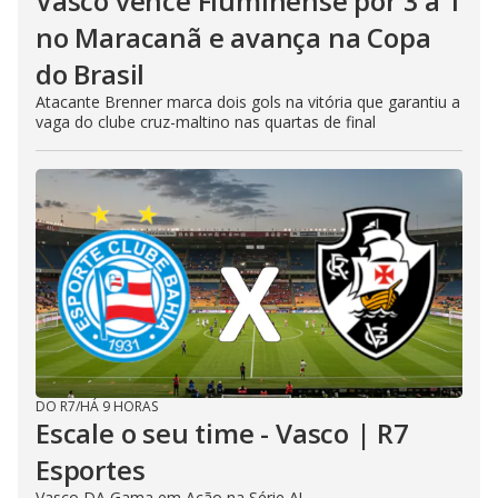
Vasco vence Fluminense por 3 a 1
no Maracanã e avança na Copa
do Brasil
Atacante Brenner marca dois gols na vitória que garantiu a
vaga do clube cruz-maltino nas quartas de final
DO R7
/
HÁ 9 HORAS
Escale o seu time - Vasco | R7
Esportes
Vasco DA Gama em Ação na Série A!