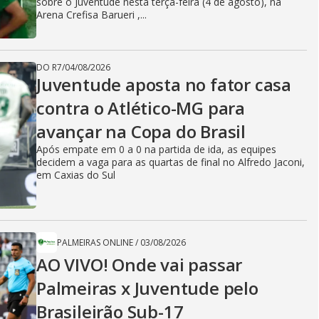
sobre o Juventude nesta terça-feira (4 de agosto), na
Arena Crefisa Barueri ,...
DO R7
/
04/08/2026
Juventude aposta no fator casa
contra o Atlético-MG para
avançar na Copa do Brasil
Após empate em 0 a 0 na partida de ida, as equipes
decidem a vaga para as quartas de final no Alfredo Jaconi,
em Caxias do Sul
PALMEIRAS ONLINE
/
03/08/2026
AO VIVO! Onde vai passar
Palmeiras x Juventude pelo
Brasileirão Sub-17