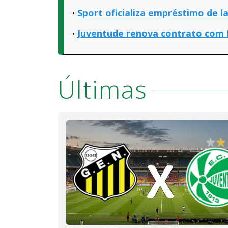
Sport oficializa empréstimo de l
Juventude renova contrato com
Últimas