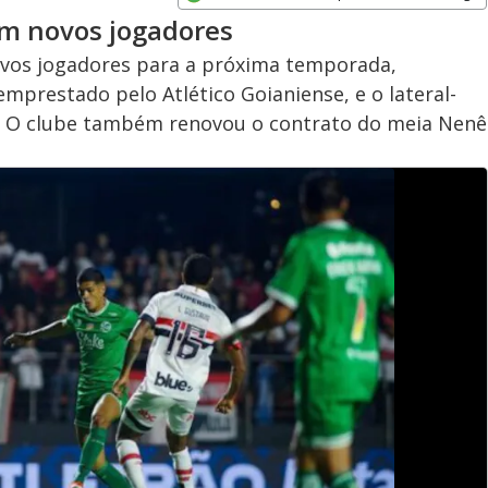
Opens in new window
om novos jogadores
ovos jogadores para a próxima temporada,
emprestado pelo Atlético Goianiense, e o lateral-
t. O clube também renovou o contrato do meia Nenê