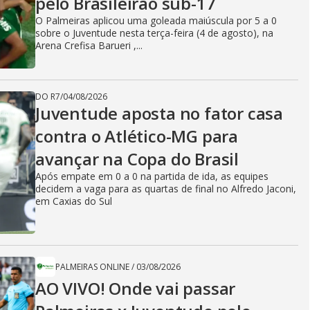
pelo Brasileirão sub-17
O Palmeiras aplicou uma goleada maiúscula por 5 a 0
sobre o Juventude nesta terça-feira (4 de agosto), na
Arena Crefisa Barueri ,...
DO R7
/
04/08/2026
Juventude aposta no fator casa
contra o Atlético-MG para
avançar na Copa do Brasil
Após empate em 0 a 0 na partida de ida, as equipes
decidem a vaga para as quartas de final no Alfredo Jaconi,
em Caxias do Sul
PALMEIRAS ONLINE
/
03/08/2026
AO VIVO! Onde vai passar