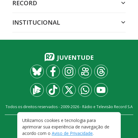
RECORD
INSTITUCIONAL
JUVENTUDE
Todos os direitos reservados - 2009-
2026
- Rádio e Televisão Record S.A
Utilizamos cookies e tecnologia para
CARREIRA
FALE CONOSCO
PRIVACIDADE
aprimorar sua experiência de navegação de
TERMOS E CONDIÇÕES DE USO
acordo com o
Aviso de Privacidade
.