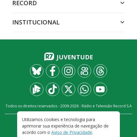
RECORD
INSTITUCIONAL
JUVENTUDE
Todos os direitos reservados - 2009-
2026
- Rádio e Televisão Record S.A
Utilizamos cookies e tecnologia para
CARREIRA
FALE CONOSCO
PRIVACIDADE
aprimorar sua experiência de navegação de
TERMOS E CONDIÇÕES DE USO
acordo com o
Aviso de Privacidade
.