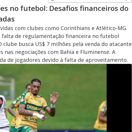
Opens in new window
es no futebol: Desafios financeiros do
cadas
vidas com clubes como Corinthians e Atlético-MG.
a falta de regulamentação financeira no futebol
 O clube busca US$ 7 milhões pela venda do atacante
des nas negociações com Bahia e Fluminense. A
ída de jogadores devido à falta de aproveitamento.