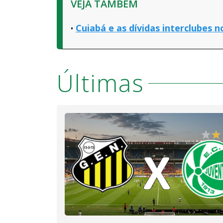
VEJA TAMBÉM
Cuiabá e as dívidas interclubes n
Últimas