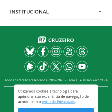
INSTITUCIONAL
CRUZEIRO
Todos os direitos reservados - 2009-
2026
- Rádio e Televisão Record S.A
Utilizamos cookies e tecnologia para
CARREIRA
FALE CONOSCO
PRIVACIDADE
aprimorar sua experiência de navegação de
TERMOS E CONDIÇÕES DE USO
acordo com o
Aviso de Privacidade
.