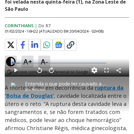
foi velada nesta quinta-feira (1), na Zona Leste de
São Paulo
CORINTHIANS
|
Do R7
01/02/2024 - 16H22
(ATUALIZADO EM
20/04/2024 - 02H08
)
A+
A-
L
o
a
Adicione como fonte preferencial no Google
d
C
P
V
A
P
F
e
o
l
o
v
u
Opens in new window
d
m
a
l
a
l
:
Entenda o que pode ter causado a morte de jovem após encontro com jogador do Corinthians
p
y
t
n
l
7
A morte se deu em decorrência da
ruptura da
a
a
ç
s
.
por
Notícias
r
r
a
c
4
t
1
r
l
r
6
‘Bolsa de Douglas’
, cavidade localizada entre o
i
0
1
e
%
l
s
0
e
h
útero e o reto. “A ruptura desta cavidade leva a
e
s
n
a
g
e
r
u
g
sangramentos e, se não forem tratados com
n
u
a
d
n
o
d
médicos, pode levar ao choque hemorrágico”
s
o
s
afirmou Christiane Régis, médica ginecologista,