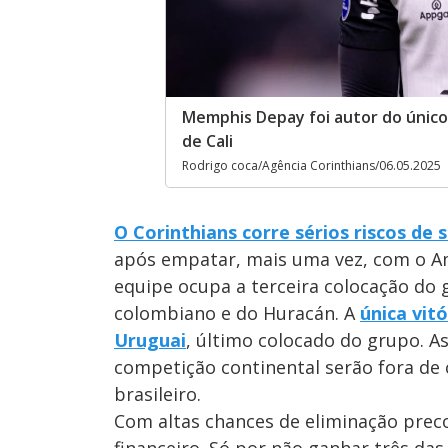
Memphis Depay foi autor do único
de Cali
Rodrigo coca/Agência Corinthians/06.05.2025
O Corinthians corre sérios riscos de
após empatar, mais uma vez, com o Amér
equipe ocupa a terceira colocação do 
colombiano e do Huracán. A
única vit
Uruguai
, último colocado do grupo. A
competição continental serão fora de 
brasileiro.
Com altas chances de eliminação prec
financeiro. Só por não ganhar três das