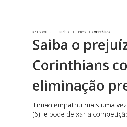
R7 Esportes
Futebol
Times
Corinthians
Saiba o prejuí
Corinthians co
eliminação pr
Timão empatou mais uma vez c
(6), e pode deixar a competiçã