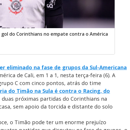
 gol do Corinthians no empate contra o América
 ser eliminado na fase de grupos da Sul-Americana
ica de Cali, em 1 a 1, nesta terça-feira (6). A
grupo C com cinco pontos, atrás do time
ória do Timão na Sula é contra o Racing, do
s duas próximas partidas do Corinthians na
casa, sem apoio da torcida e distante do solo
oce, o Timão pode ter um enorme prejuízo
 quatro partidas que disputou na fase de grupos, o