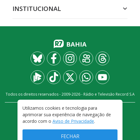
INSTITUCIONAL
BAHIA
Todos os direitos reservados - 2009-
2026
- Rádio e Televisão Record S.A
Utilizamos cookies e tecnologia para
CARREIRA
FALE CONOSCO
PRIVACIDADE
aprimorar sua experiência de navegação de
TERMOS E CONDIÇÕES DE USO
acordo com o
Aviso de Privacidade
.
FECHAR