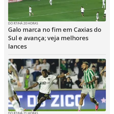
DO R7
/
HÁ 20 HORAS
Galo marca no fim em Caxias do
Sul e avança; veja melhores
lances
DO R7
/
HÁ 21 HORAS