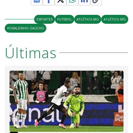
ESPORTES
FUTEBOL
ATLÉTICO-MG
ATLÉTICO-MG
RONALDINHO GAÚCHO
Últimas